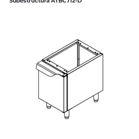
Subestructura ATBC712-D