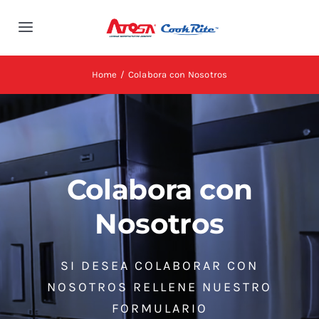
Skip
to
Toggle
content
Navigation
Inicio
Home
Colabora con Nosotros
Quienes Somos
Productos
Colabora con
Noticias
Nosotros
Contacto
SI DESEA COLABORAR CON
NOSOTROS RELLENE NUESTRO
Colabora con Nosotros
FORMULARIO