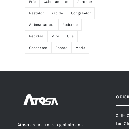
Frío
Calentamiento
Abatidor
Bastidor
rápido
Congelador
Subestructura
Redondo
Bebidas
Mini
Olla
Cocederos
Sopera
María
OFIC
Calle 
Los Ol
Atosa
es una marca globalmente