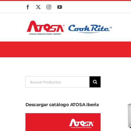
Skip
to
content
Search
for:
Descargar catálogo ATOSA Iberia