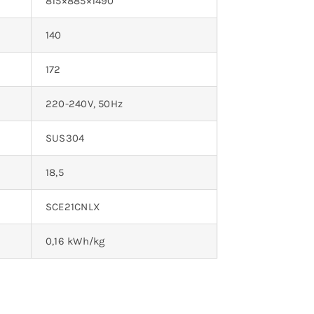
815×885×1490
140
172
220-240V, 50Hz
SUS304
18,5
SCE21CNLX
0,16 kWh/kg