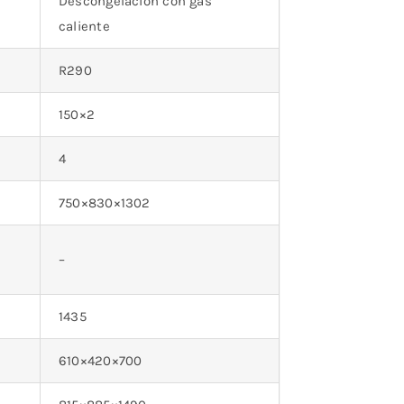
Descongelación con gas
caliente
R290
150×2
4
750×830×1302
–
1435
610×420×700