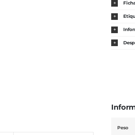
Fich
Etiq
Info
Desp
Inform
Peso