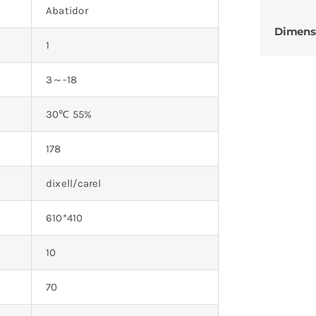
Abatidor
Dimens
1
3～-18
30℃ 55%
178
dixell/carel
610*410
10
70