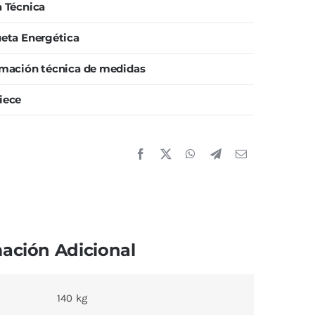
a Técnica
ueta Energética
rmación técnica de medidas
iece
ación Adicional
140 kg