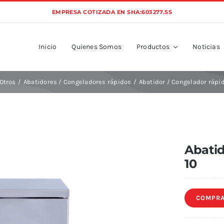
EMPRESA COTIZADA EN SHA:603277.SS
Inicio
Quienes Somos
Productos
Noticias
Otros
Abatidores / Congeladores rápidos
Abatidor / Congelador rápi
Abatid
10
COMPRA