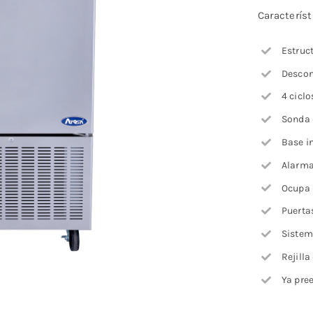
Característ
Estruct
Descon
4 cicl
Sonda 
Base i
Alarma
Ocupa 
Puerta
Sistem
Rejilla
Ya pre