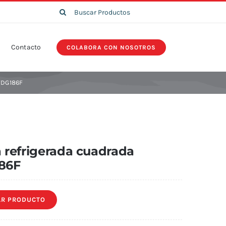
Search
for:
Contacto
COLABORA CON NOSOTROS
WDG186F
a refrigerada cuadrada
86F
R PRODUCTO