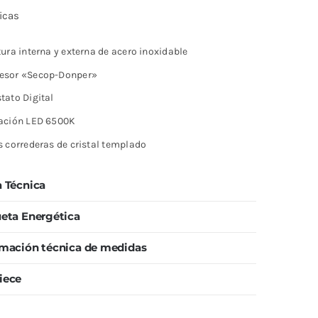
icas
ura interna y externa de acero inoxidable
esor «Secop-Donper»
tato Digital
ación LED 6500K
s correderas de cristal templado
a Técnica
ueta Energética
rmación técnica de medidas
iece