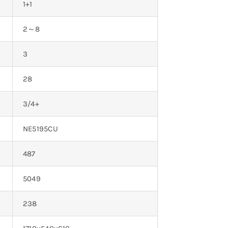
1+1
2～8
3
28
3/4+
NE5195CU
487
5049
238