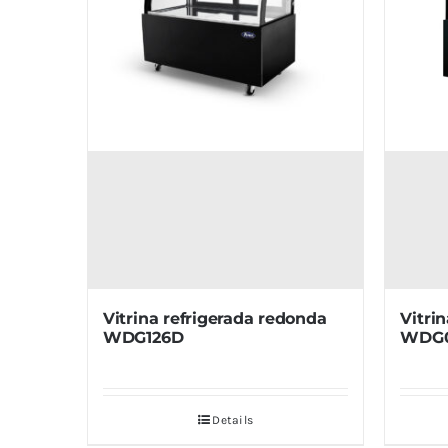
Vitrina refrigerada redonda
Vitri
WDG126D
WDG
Details