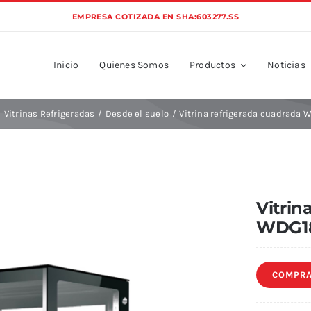
EMPRESA COTIZADA EN SHA:603277.SS
Inicio
Quienes Somos
Productos
Noticias
Vitrinas Refrigeradas
Desde el suelo
Vitrina refrigerada cuadrada 
Vitrin
WDG1
COMPRA