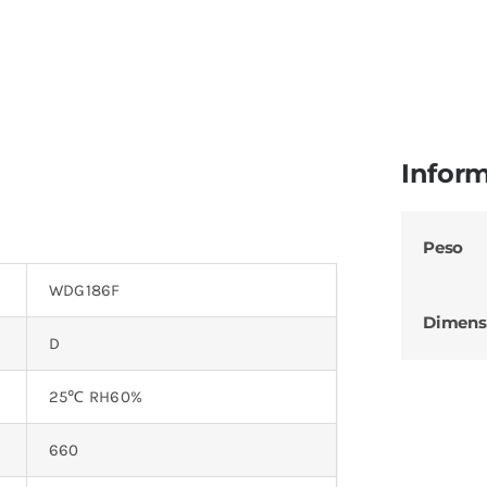
Inform
Peso
WDG186F
Dimens
D
25℃ RH60%
660