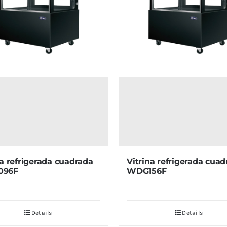
na refrigerada cuadrada
Vitrina refrigerada cua
096F
WDG156F
Details
Details