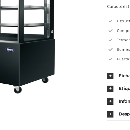
Característ
Estruct
Compr
Termos
Ilumin
Puerta
Fich
Etiq
Info
Desp