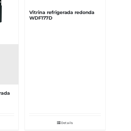
Vitrina refrigerada redonda
WDF177D
drada
Details