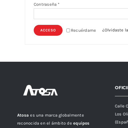
Obligatorio
Contraseña
*
¿Olvidaste l
Recuérdame
ACCESO
OFIC
Calle 
Los Ol
Atosa
es una marca globalmente
(Espa
reconocida en el ámbito de
equipos