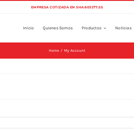
EMPRESA COTIZADA EN SHA:603277.SS
Inicio
Quienes Somos
Productos
Noticias
Home
My Account
torio